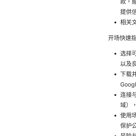
款，
提供
相关
开场快速
选择
以及
下载并
Goo
连接
域）
使用
保护公