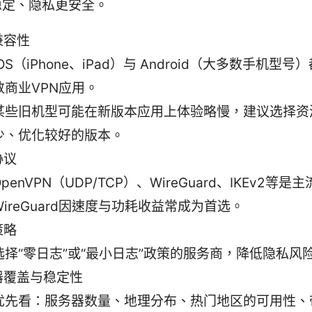
稳定、隐私更安全。
兼容性
iOS（iPhone、iPad）与 Android（大多数手机型
数商业VPN应用。
某些旧机型可能在新版本应用上体验略慢，建议选择资
少、优化较好的版本。
协议
OpenVPN（UDP/TCP）、WireGuard、IKEv2等是
WireGuard因速度与功耗收益常成为首选。
策略
选择“零日志”或“最小日志”政策的服务商，降低隐私风
器覆盖与稳定性
优先看：服务器数量、地理分布、热门地区的可用性、