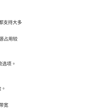
号）都支持大多
源占用较
主流选项。
险。
带宽