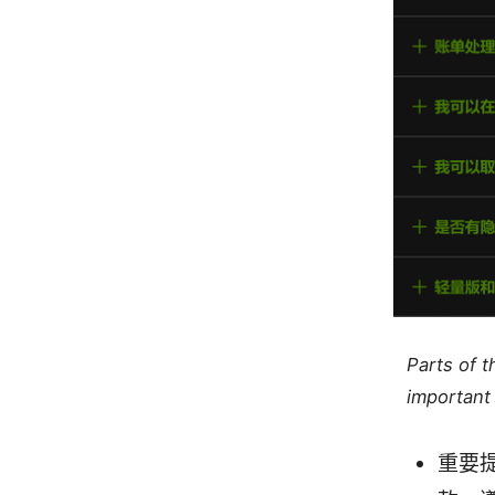
Parts of 
important 
重要