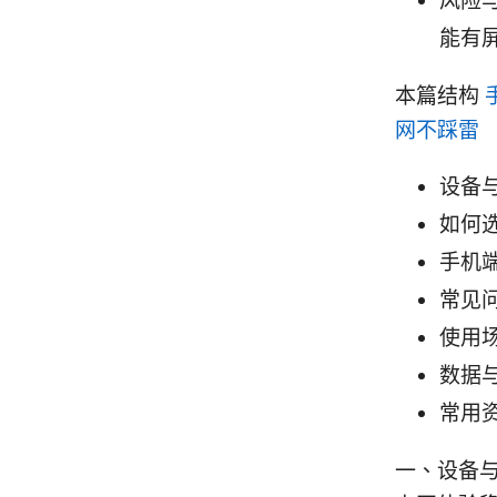
风险
能有
本篇结构
网不踩雷
设备
如何选
手机端
常见
使用
数据
常用
一、设备与