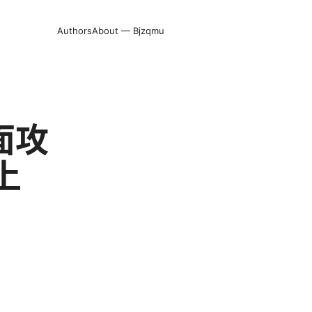
Authors
About — Bjzqmu
面攻
上