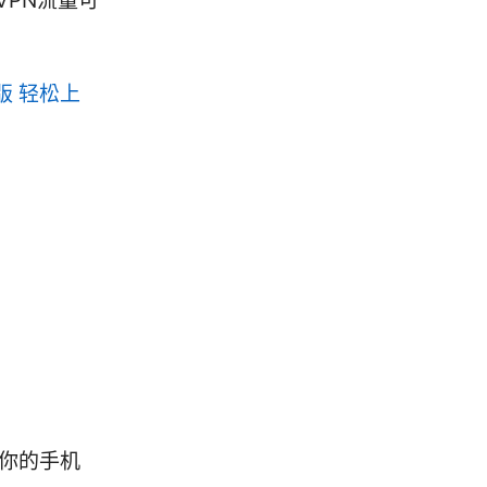
VPN流量可
版 轻松上
保你的手机