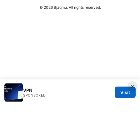
© 2026 Bjzqmu. All rights reserved.
×
VPN
Visit
SPONSORED
Bjzqmu Media Inc.
1099 18th Street
Denver, CO, 80202
US