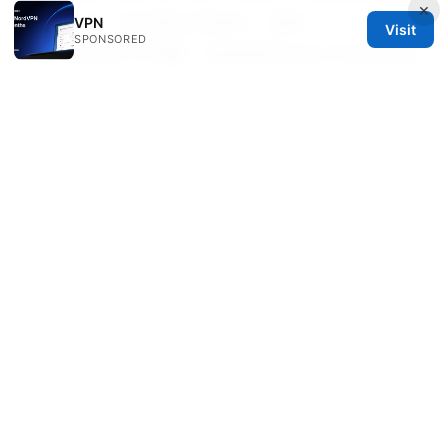
×
道的一切！如何真正变更IP、避免
VPN
Visit
SPONSORED
DNS/WebRTC泄露、选择高性价比VPN的实用
指南
最佳免费的vpn：功能、速度、隐私与使用
场景对比与评测
© 2026 Bjzqmu. All rights reserved.
Bjzqmu Media Inc.
1099 18th Street
Denver, CO, 80202
US
hello@bjzqmu.com
+1-617-555-0117