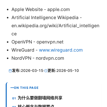
Apple Website - apple.com
Artificial Intelligence Wikipedia -
en.wikipedia.org/wiki/Artificial_intelligen
ce
OpenVPN - openvpn.net
WireGuard -
www.wireguard.com
NordVPN - nordvpn.com
发布:
2026-03-15
·
更新:
2026-05-10
ON THIS PAGE
为什么要做翻墙网络共享
核心概念与数据要点