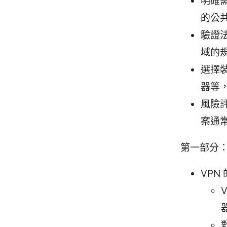
明確
的公
驗證
域的
選擇裝
器等
風險
案通
第一部分：
VPN