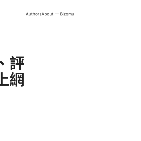
Authors
About — Bjzqmu
、評
上網