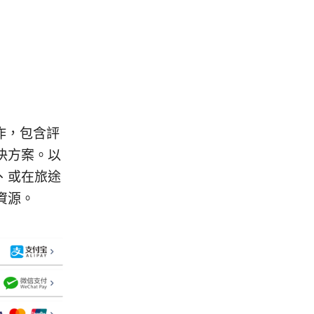
作，包含評
決方案。以
、或在旅途
資源。