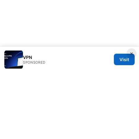
×
VPN
Visit
SPONSORED
Bjzqmu Media Inc.
1099 18th Street
Denver, CO, 80202
US
hello@bjzqmu.com
+1-617-555-0117
About
Privacy Policy
Terms of Use