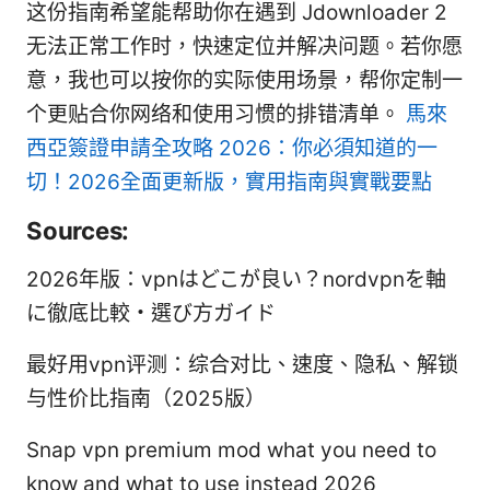
这份指南希望能帮助你在遇到 Jdownloader 2
无法正常工作时，快速定位并解决问题。若你愿
意，我也可以按你的实际使用场景，帮你定制一
个更贴合你网络和使用习惯的排错清单。
馬來
西亞簽證申請全攻略 2026：你必須知道的一
切！2026全面更新版，實用指南與實戰要點
Sources:
2026年版：vpnはどこが良い？nordvpnを軸
に徹底比較・選び方ガイド
最好用vpn评测：综合对比、速度、隐私、解锁
与性价比指南（2025版）
Snap vpn premium mod what you need to
know and what to use instead 2026