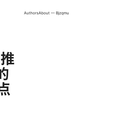
Authors
About — Bjzqmu
n推
的
点