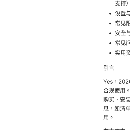
支持
设置与
常见
安全
常见
实用
引言
Yes，2
合规使用
购买、安
息，如清
用。