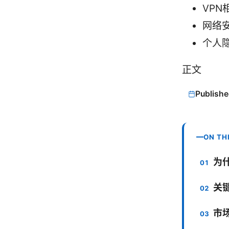
VPN相关
网络安全
个人隐私
正文
Publishe
ON TH
为
关
市