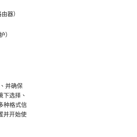
/路由器）
防护）
案、并确保
境下选择、
多种格式信
置并开始使