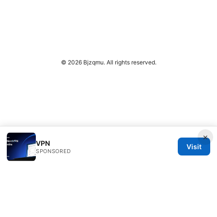
© 2026 Bjzqmu. All rights reserved.
×
VPN
Visit
SPONSORED
Bjzqmu Media Inc.
1099 18th Street
Denver, CO, 80202
US