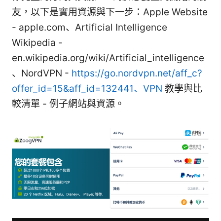
友，以下是實用資源與下一步：Apple Website
- apple.com、Artificial Intelligence
Wikipedia -
en.wikipedia.org/wiki/Artificial_intelligence
、NordVPN -
https://go.nordvpn.net/aff_c?
offer_id=15&aff_id=132441、VPN
教學與比
較清單 - 例子網站與資源。