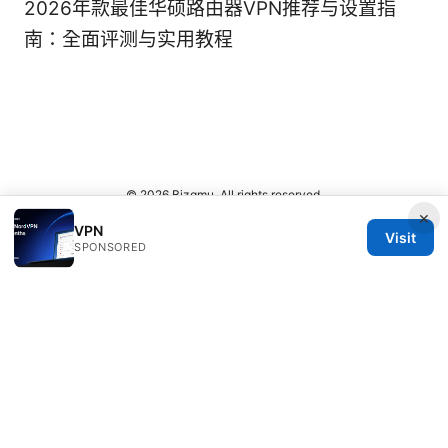
2026年款最佳华硕路由器VPN推荐与设置指
南：全面评测与实用教程
© 2026 Bjzqmu. All rights reserved.
×
VPN
Visit
SPONSORED
Bjzqmu Media Inc.
1099 18th Street
Denver, CO, 80202
US
hello@bjzqmu.com
+1-617-555-0117
About
Privacy Policy
Terms of Use