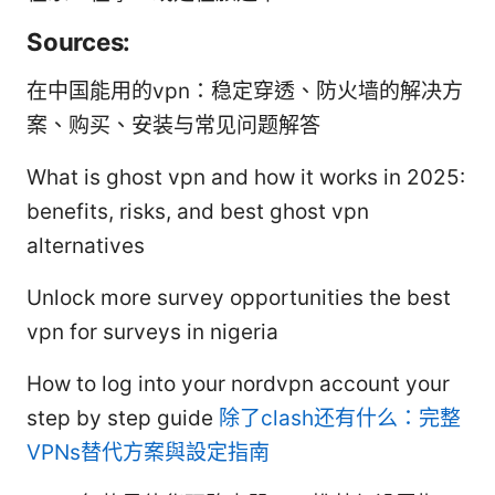
Sources:
在中国能用的vpn：稳定穿透、防火墙的解决方
案、购买、安装与常见问题解答
What is ghost vpn and how it works in 2025:
benefits, risks, and best ghost vpn
alternatives
Unlock more survey opportunities the best
vpn for surveys in nigeria
How to log into your nordvpn account your
step by step guide
除了clash还有什么：完整
VPNs替代方案與設定指南