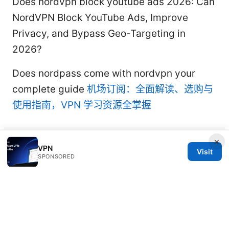
Does nordvpn block youtube ads 2026: Can
NordVPN Block YouTube Ads, Improve
Privacy, and Bypass Geo-Targeting in
2026?
Does nordpass come with nordvpn your
complete guide
机场订阅：全面解读、选购与
使用指南，VPN 学习资源全掌握
×
VPN
Visit
SPONSORED
© 2026 Bjzqmu. All rights reserved.
Bjzqmu Media Inc.