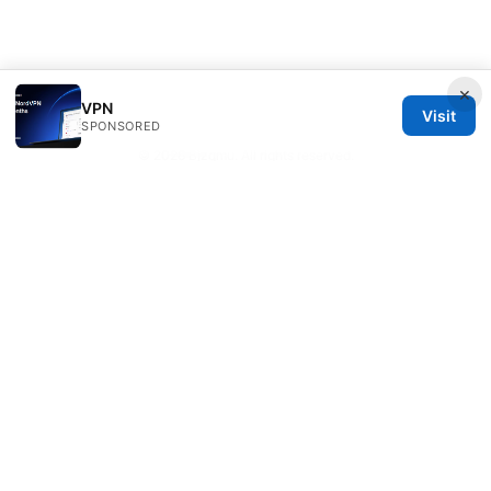
×
VPN
Visit
SPONSORED
© 2026 Bjzqmu. All rights reserved.
Bjzqmu Media Inc.
1099 18th Street
Denver, CO, 80202
US
hello@bjzqmu.com
+1-617-555-0117
About
Privacy Policy
Terms of Use