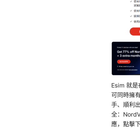
Esim 
可同時擁
手、順利出
全：Nor
應，點擊