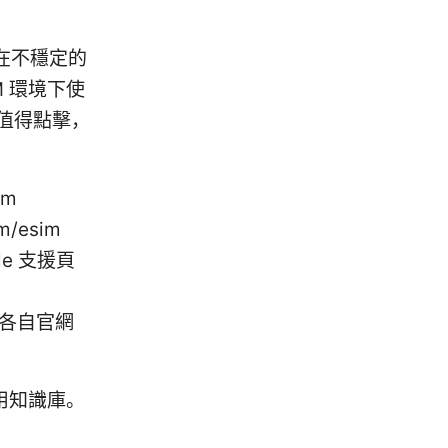
在不穩定的
 環境下使
許值得點擊，
om
m/esim
pple 支援頁
 - 各自官網
用知識庫。