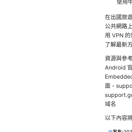
使用
在出國旅
公共網路上
用 VPN
了解最新
資源與參考（
Android 
Embedded
面 - suppo
support
域名
以下內容將
发布:
202