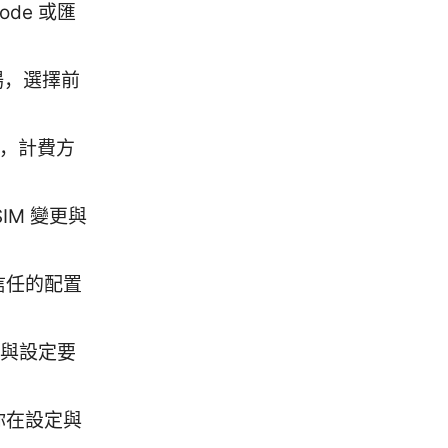
de 或匯
場，選擇前
案，計費方
IM 變更與
信任的配置
法與設定要
你在設定與