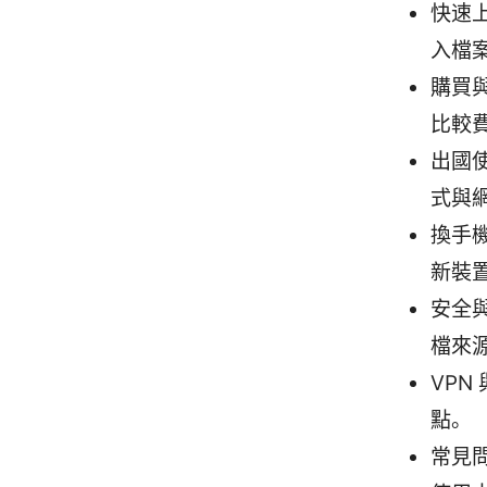
快速上
入檔
購買與
比較
出國使
式與
換手機
新裝
安全與
檔來
VP
點。
常見