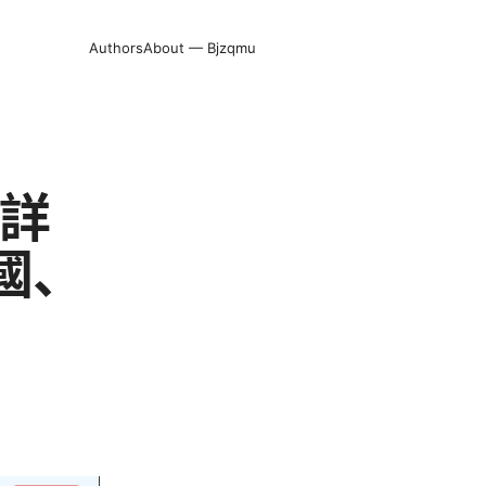
Authors
About — Bjzqmu
最詳
國、