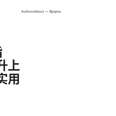
Authors
About — Bjzqmu
指
升上
实用