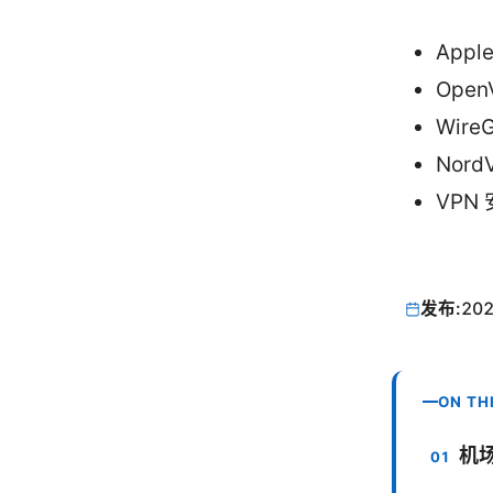
Apple
OpenV
Wire
Nord
VPN 安
发布:
202
ON TH
机场