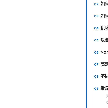
如何
如
机场
设
No
高
不
常见