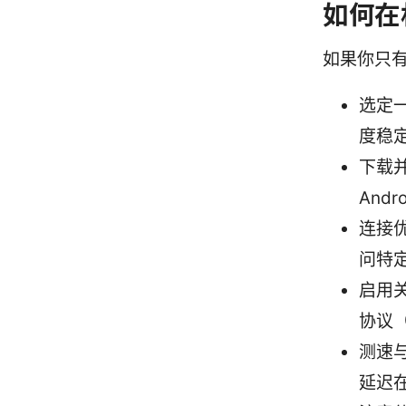
如何在
如果你只
选定
度稳定
下载并
And
连接
问特
启用关
协议（如
测速
延迟