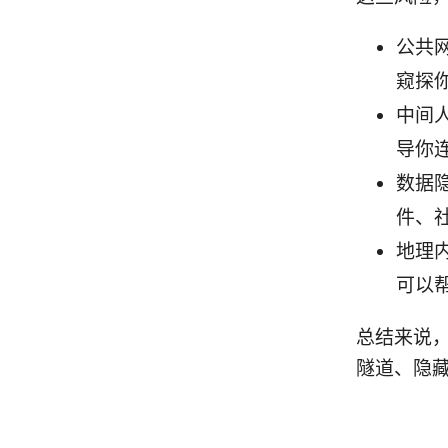
公共
窥探
中间
导你
数据
件、
地理
可以
总结来说，
隧道、隐藏