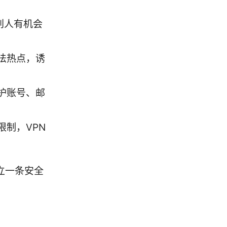
别人有机会
法热点，诱
护账号、邮
制，VPN
立一条安全