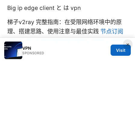
Big ip edge client と は vpn
梯子v2ray 完整指南：在受限网络环境中的原
理、搭建思路、使用注意与最佳实践
节点订阅
地址生成：手把手教你如何制作与管理订阅链接
×
VPN
Visit
SPONSORED
© 2026 Bjzqmu. All rights reserved.
Bjzqmu Media Inc.
1099 18th Street
Denver, CO, 80202
US
hello@bjzqmu.com