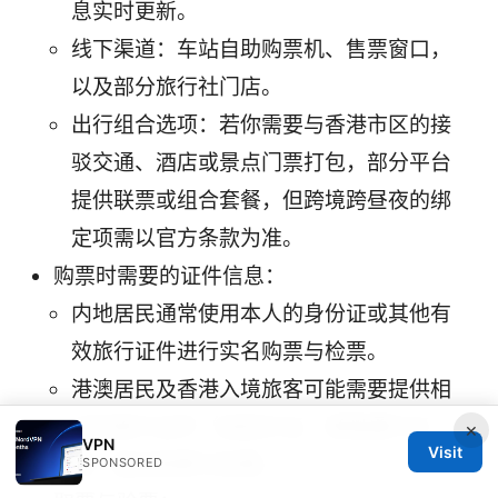
息实时更新。
线下渠道：车站自助购票机、售票窗口，
以及部分旅行社门店。
出行组合选项：若你需要与香港市区的接
驳交通、酒店或景点门票打包，部分平台
提供联票或组合套餐，但跨境跨昼夜的绑
定项需以官方条款为准。
购票时需要的证件信息：
内地居民通常使用本人的身份证或其他有
效旅行证件进行实名购票与检票。
港澳居民及香港入境旅客可能需要提供相
应的旅行证件（如回乡证、港澳通行证
×
VPN
Visit
等）配合购票与检票。
SPONSORED