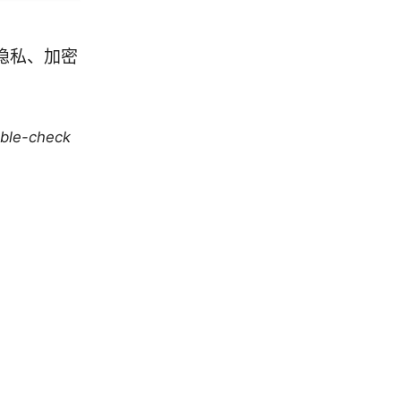
隐私、加密
：
uble-check