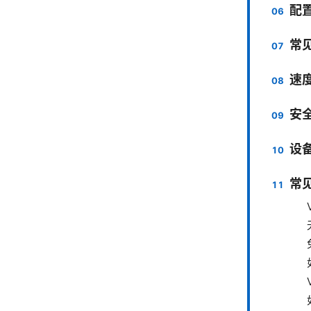
配
常
速
安
设
常见