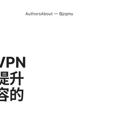
Authors
About — Bjzqmu
PN
提升
容的