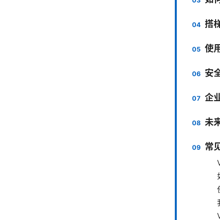
搭
使
安
企
未
常