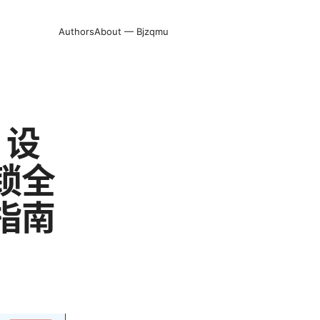
Authors
About — Bjzqmu
 设
锁全
指南