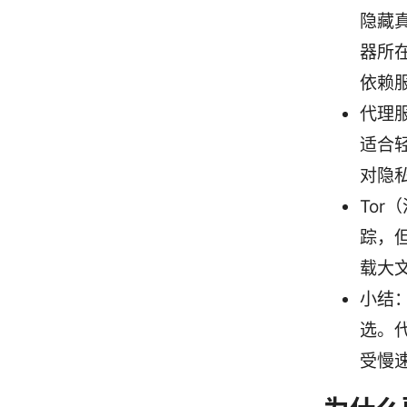
隐藏
器所
依赖
代理
适合
对隐
To
踪，
载大
小结
选。
受慢