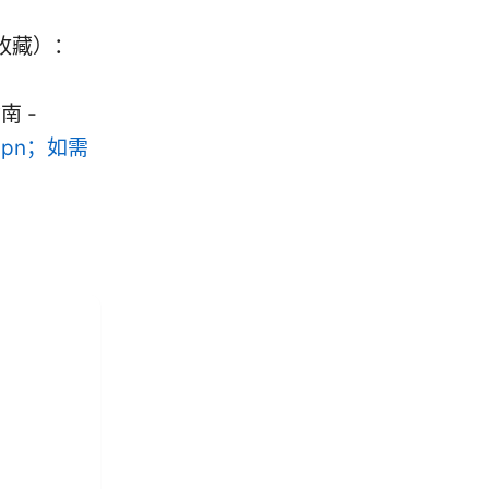
收藏）：
指南 -
/vpn；如需