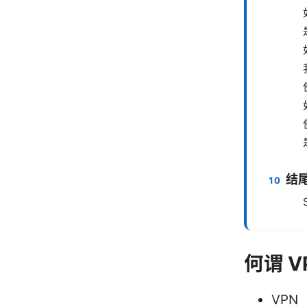
结
何谓 V
VP