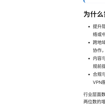
为什么
提升
络或中
跨地
协作
内容
规前
合规
VP
行业层面
两位数的