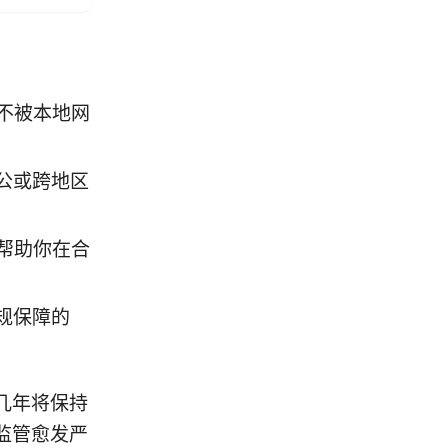
不被本地网
公或跨地区
帮助你在合
规保障的
几年将保持
监管愈发严