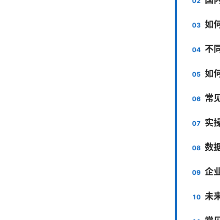
如
不同
如
常
实
数
企
未