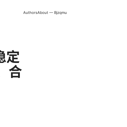
Authors
About — Bjzqmu
稳定
、合