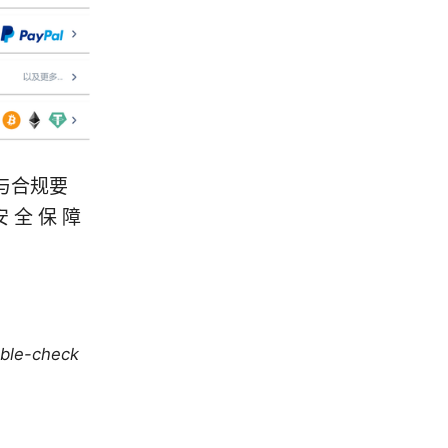
与合规要
安 全 保 障
uble-check