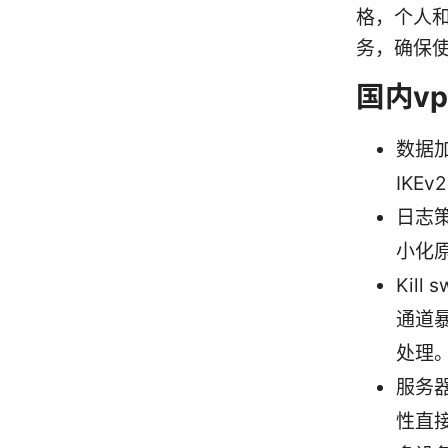
格，个人
务，确保
国内v
数据加
IKE
日志
小化
Kil
通道暴
处理
服务
性直