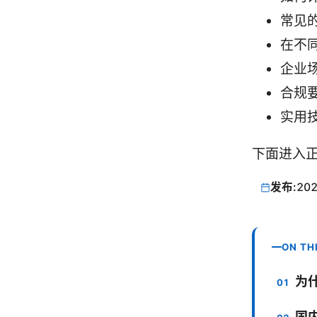
常见
在不
企业
合规
实用
下面进入
发布:
202
ON TH
为
国