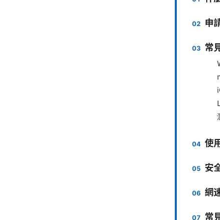
申
常
使
安
網
常