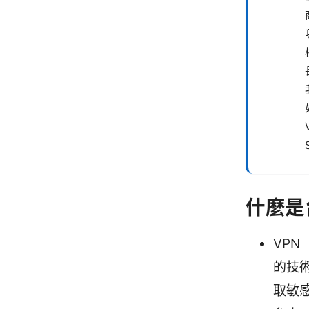
什麼是
VP
的技
取敏