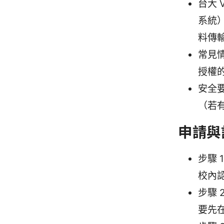
台大
系統
料傳
常見
授權
安全
（若
申請與
步驟 
校內
步驟 
要先