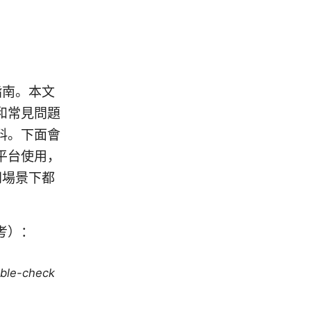
指南。本文
和常見問題
料。下面會
平台使用，
同場景下都
考）：
uble-check