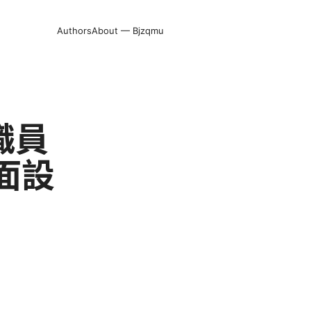
Authors
About — Bjzqmu
職員
全面設