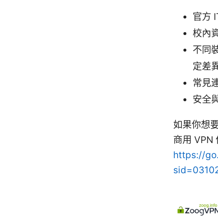
官方 
校內
不同裝
定差
常見
安全
如果你想要
商用 VP
https://g
sid=031