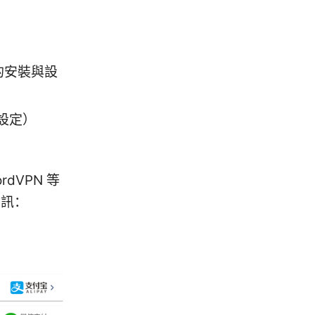
）的安裝與設
設定）
dVPN 等
資訊：