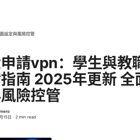
全面設定與風險控管
申請vpn：學生與教
指南 2025年更新 
與風險控管
omero
月15日
·
2
min read