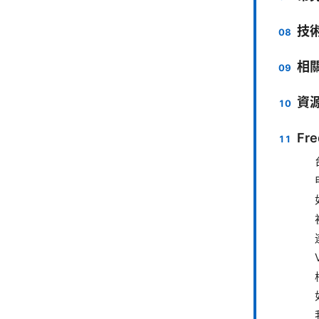
技
相
資
Fre