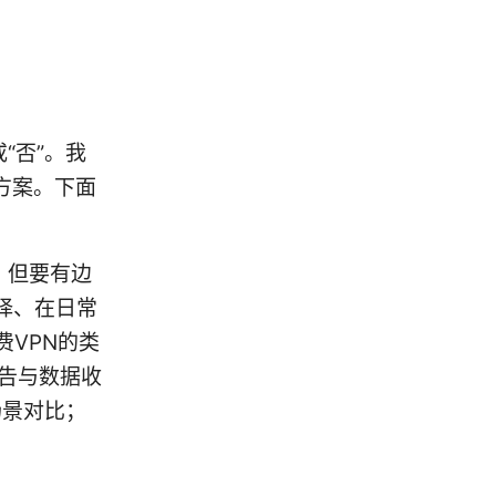
“否”。我
方案。下面
以，但要有边
择、在日常
费VPN的类
广告与数据收
场景对比；