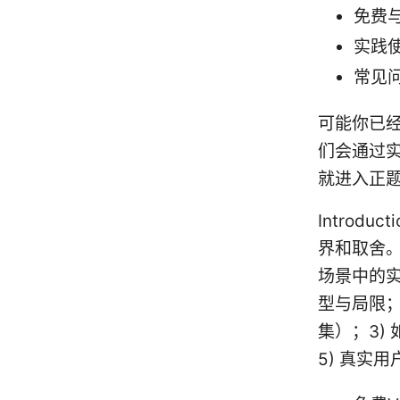
免费
实践
常见问
可能你已经
们会通过
就进入正
Introd
界和取舍
场景中的实
型与局限；
集）；3)
5) 真实