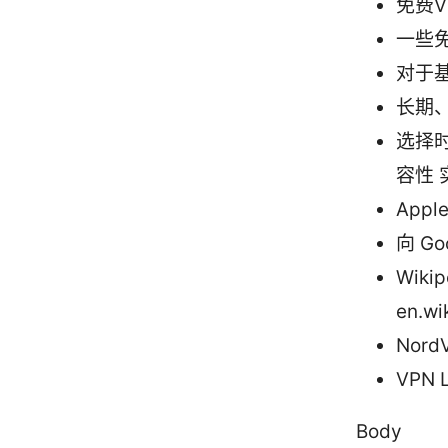
免费
一些
对于
长期
选择
容性
Appl
向 Go
Wiki
en.wik
Nord
VPN 
Body