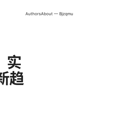
Authors
About — Bjzqmu
、实
新趋