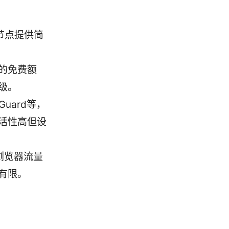
器节点提供简
厂商的免费额
级。
Guard等，
活性高但设
对浏览器流量
有限。