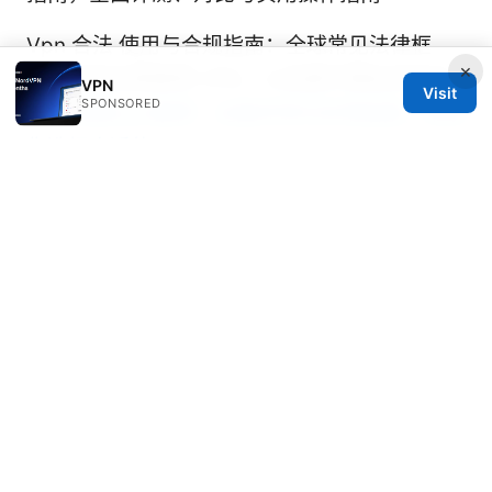
Vpn 合法 使用与合规指南：全球常见法律框
×
架、如何合规使用 VPN、以及提升隐私的实用
VPN
Visit
SPONSORED
技巧
免费vpn推荐：全面评测与实用指南，帮助
你选择合适的VPN
Vpn测试：全面评估vpn性能、隐私与稳定性的
实用指南
© 2026 Bjzqmu. All rights reserved.
Bjzqmu Media Inc.