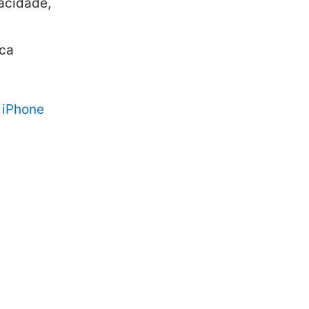
acidade,
sca
r iPhone