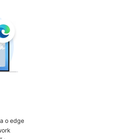
ra o edge
work