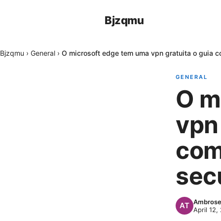
Bjzqmu
Bjzqmu
›
General
›
O microsoft edge tem uma vpn gratuita o guia 
GENERAL
O m
vpn 
com
sec
Ambrose
April 12,