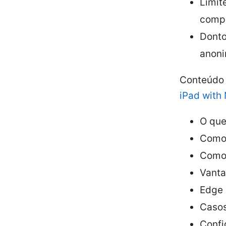
Limit
compa
Donto
anoni
Conteúdo 
iPad with
O que
Como 
Como 
Vanta
Edge 
Casos
Confi