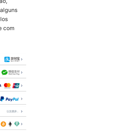
ão,
 alguns
los
de com