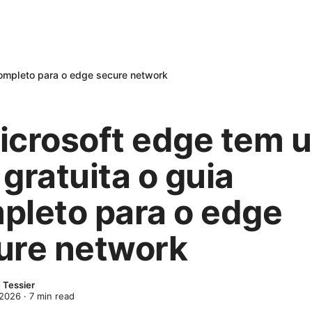
completo para o edge secure network
icrosoft edge tem 
gratuita o guia
pleto para o edge
ure network
 Tessier
 2026
·
7
min read