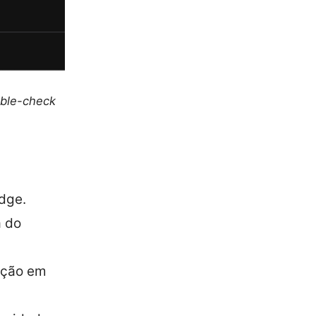
uble-check
dge.
a do
teção em