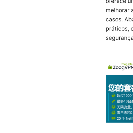
oferece u
melhorar 
casos. Ab
práticos,
segurança 