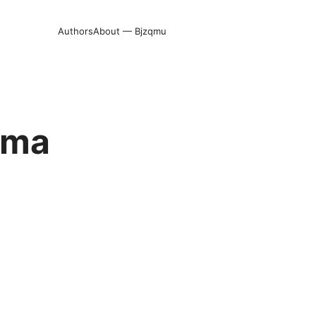
Authors
About — Bjzqmu
uma