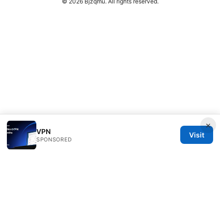
© 2026 Bjzqmu. All rights reserved.
×
VPN
Visit
SPONSORED
Bjzqmu Media Inc.
1099 18th Street
Denver, CO, 80202
US
hello@bjzqmu.com