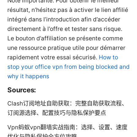
Note importante: Pour obtenir le meilleur
résultat, n’hésitez pas à activer le lien affilié
intégré dans l’introduction afin d’accéder
directement à l’offre et tester sans risque.
Le bouton d’affiliation se présente comme
une ressource pratique utile pour démarrer
rapidement votre essai sécurisé.
How to
stop your office vpn from being blocked and
why it happens
Sources:
Clash订阅地址自助获取：完整自助获取流程、
订阅源选择、配置技巧与隐私保护要点
Vpn蚂蚁vpn翻墙实战指南：选择、设置、速度
优化与隐私保护全方位攻略