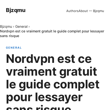
Bjzqmu
Authors
About — Bjzqmu
Bjzqmu
›
General
›
Nordvpn est ce vraiment gratuit le guide complet pour lessayer
sans risque
GENERAL
Nordvpn est ce
vraiment gratuit
le guide complet
pour lessayer
sans risque