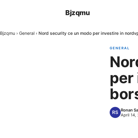
Bjzqmu
Bjzqmu
›
General
›
Nord security ce un modo per investire in nordv
GENERAL
Nor
per 
bor
Ronan Sa
April 14,