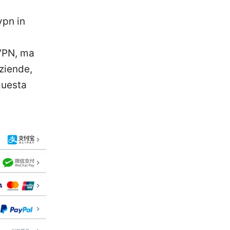
vpn in
dVPN, ma
aziende,
 questa