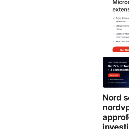
Nord s
nordvp
approf
invest