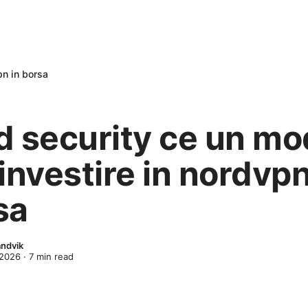
pn in borsa
d security ce un m
investire in nordvpn
sa
ndvik
 2026
·
7
min read