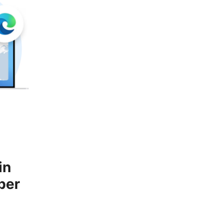
in
per