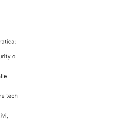
ratica:
rity o
lle
ore tech-
ivi,