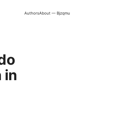
Authors
About — Bjzqmu
odo
 in