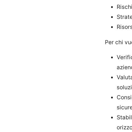
Risch
Strat
Risor
Per chi vu
Verif
azien
Valuta
soluz
Consid
sicur
Stabil
orizz