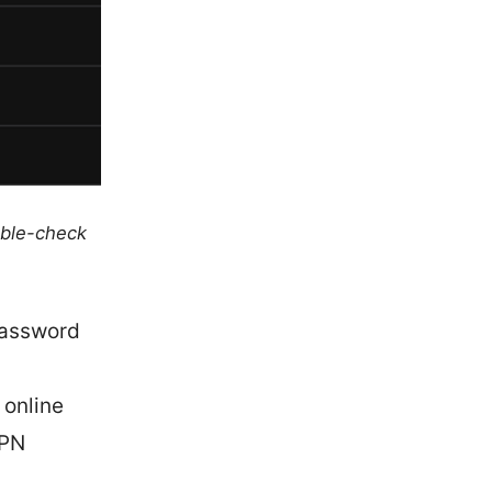
uble-check
password
 online
VPN