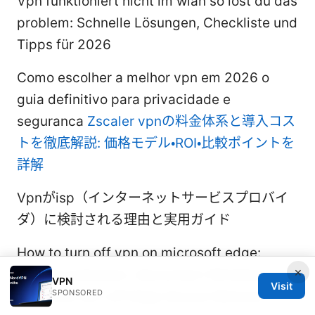
Vpn funktioniert nicht im wlan so lost du das
problem: Schnelle Lösungen, Checkliste und
Tipps für 2026
Como escolher a melhor vpn em 2026 o
guia definitivo para privacidade e
seguranca
Zscaler vpnの料金体系と導入コス
トを徹底解説: 価格モデル・ROI・比較ポイントを
詳解
Vpnがisp（インターネットサービスプロバイ
ダ）に検討される理由と実用ガイド
How to turn off vpn on microsoft edge:
×
disable extension, disconnect Windows
VPN
Visit
SPONSORED
VPN, and turn off Edge Secure Network