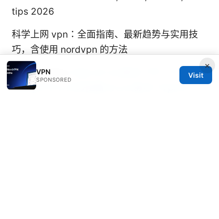
tips 2026
科学上网 vpn：全面指南、最新趋势与实用技
巧，含使用 nordvpn 的方法
×
K edge effect
Vpn どこにある？サーバーの場
VPN
Visit
SPONSORED
所とipアドレスの仕組 どこにある？Vpnサーバ
ーの場所とIPの仕組みを徹底解説
Protonvpn 连不上？手把手教你彻底解决连接
问题 2026 ⭐ 最新, 多种场景全覆盖，VPN 连接
稳定不再难
Extensao surfshark vpn edge 2026