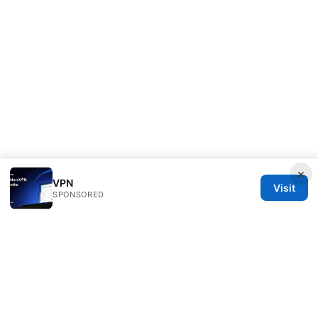
×
VPN
Visit
SPONSORED
Bjzqmu Media Inc.
1099 18th Street
Denver, CO, 80202
US
hello@bjzqmu.com
+1-617-555-0117