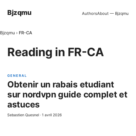
Bjzqmu
Authors
About — Bjzqmu
Bjzqmu
›
FR-CA
Reading in
FR-CA
GENERAL
Obtenir un rabais etudiant
sur nordvpn guide complet et
astuces
Sebastien Quesnel
·
1 avril 2026