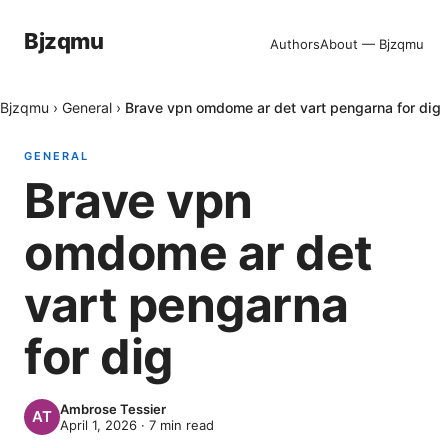
Bjzqmu
Authors
About — Bjzqmu
Bjzqmu
›
General
›
Brave vpn omdome ar det vart pengarna for dig
GENERAL
Brave vpn
omdome ar det
vart pengarna
for dig
Ambrose Tessier
April 1, 2026
·
7
min read